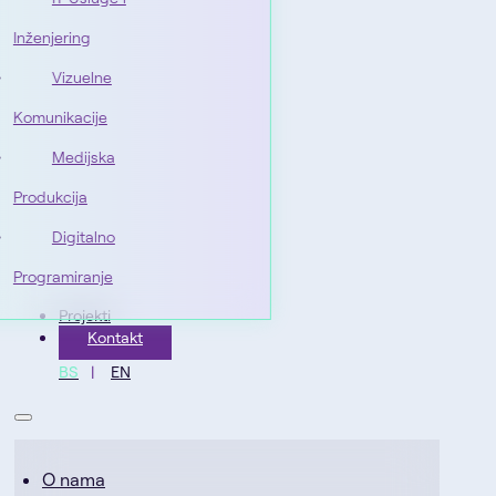
Inženjering
Vizuelne
Komunikacije
Medijska
Produkcija
Digitalno
Programiranje
Projekti
Kontakt
BS
EN
O nama