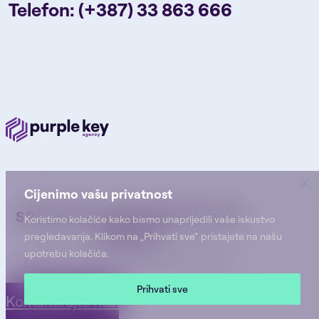
Telefon: (+387) 33 863 666
Cijenimo vašu privatnost
SPREMNI DA DEFINIŠETE SVOJ
Koristimo kolačiće kako bismo unaprijedili vaše iskustvo
BREND?
pregledavanja. Klikom na „Prihvati sve“ pristajete na našu
upotrebu kolačića.
Zajedno možemo stvoriti nešto posebno.
Prihvati sve
Kontaktirajte nas!