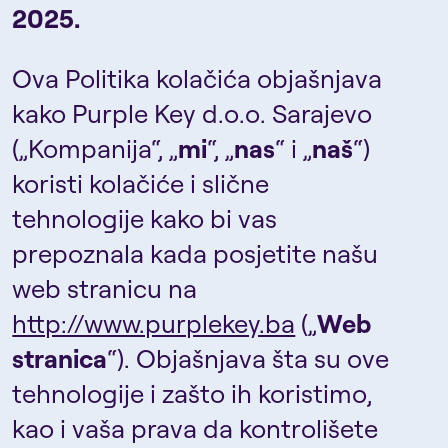
2025.
Ova Politika kolačića objašnjava
kako Purple Key d.o.o. Sarajevo
(„Kompanija“, „
mi
“, „
nas
“ i „
naš
“)
koristi kolačiće i slične
tehnologije kako bi vas
prepoznala kada posjetite našu
web stranicu na
http://www.purplekey.ba
(„
Web
stranica
“). Objašnjava šta su ove
tehnologije i zašto ih koristimo,
kao i vaša prava da kontrolišete