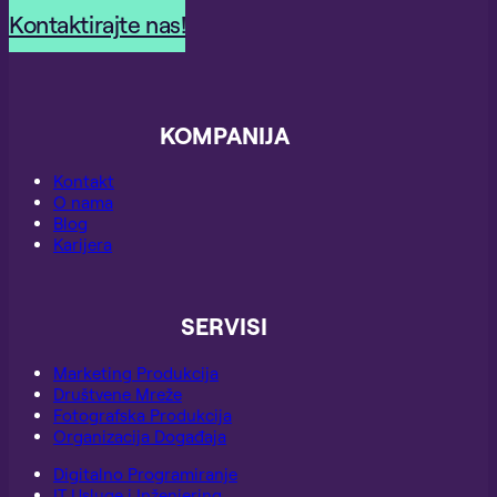
Kontaktirajte nas!
KOMPANIJA
Kontakt
O nama
Blog
Karijera
SERVISI
Marketing Produkcija
Društvene Mreže
Fotografska Produkcija
Organizacija Događaja
Digitalno Programiranje
IT Usluge i Inženjering