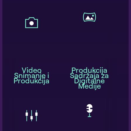
Video
Produkcija
Snimanje i
Sadržaja za
Produkcija
Digitalne
Medije