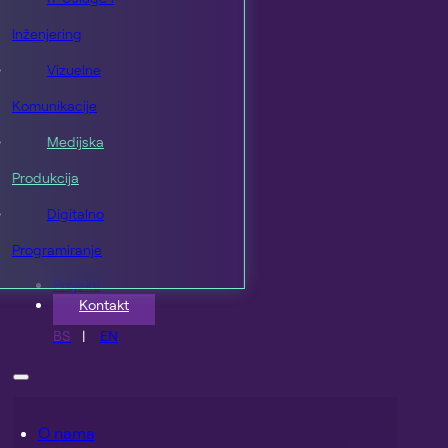
Inženjering
Vizuelne
Komunikacije
Medijska
Produkcija
Digitalno
Programiranje
Projekti
Kontakt
BS
EN
O nama