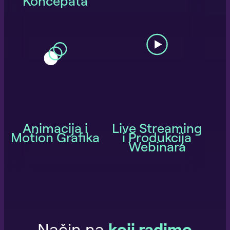
Koncepata
Animacija i
Live Streaming
Motion Grafika
i Produkcija
Webinara
Način na
koji radimo