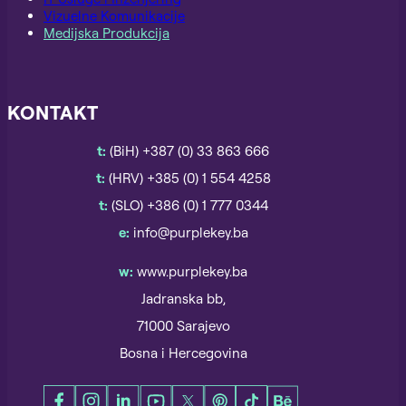
Vizuelne Komunikacije
Medijska Produkcija
KONTAKT
t:
(BiH) +387 (0) 33 863 666
t:
(HRV) +385 (0) 1 554 4258
t:
(SLO) +386 (0) 1 777 0344
e:
info@purplekey.ba
w:
www.purplekey.ba
Jadranska bb,
71000 Sarajevo
Bosna i Hercegovina