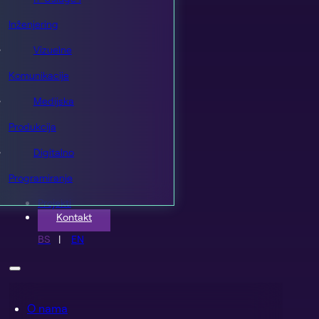
Inženjering
Vizuelne
Komunikacije
Medijska
Produkcija
Digitalno
Programiranje
Projekti
Kontakt
BS
EN
O nama