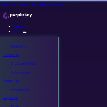
Skip to main content
Skip to footer
O nama
Servisi
Marketing
Produkcija
Društvene Mreže
Fotografska
Produkcija
Organizacija
Događaja
IT Usluge i