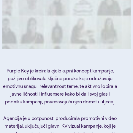
Purple Key je kreirala cjelokupni koncept kampanje,
pažljivo oblikovala ključne poruke koje odražavaju
emotivnu snagu i relevantnost teme, te aktivno lobirala
javne ličnosti i influensere kako bi dali svoj glas i
podršku kampanji, povećavajući njen domet i utjecaj.
Agencija je u potpunosti producirala promotivni video
materijal, uključujući glavni KV vizual kampanje, koji je