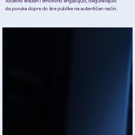
vizuelno snažan i emotivno angažujući, osiguravajući
da poruka dopre do šire publike na autentičan način.