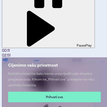
Pause
Play
00:13
02:51
00:00
Cijenimo vašu privatnost
Koristimo kolačiće kako bismo unaprijedili vaše iskustvo
pregledavanja. Klikom na „Prihvati sve“ pristajete na našu
upotrebu kolačića.
Prihvati sve