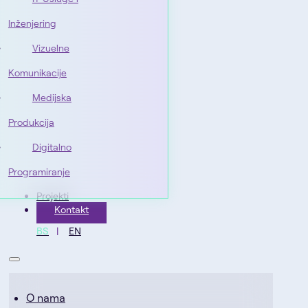
Inženjering
Vizuelne
Komunikacije
Medijska
Produkcija
Digitalno
Programiranje
Projekti
Kontakt
BS
EN
O nama