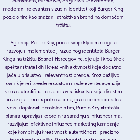
elemenata, Purple Key osigurava konzistentan,
moderan i relevantan vizuelni identitet koji Burger King
pozicionira kao snažan i atraktivan brend na domaćem
tržištu.
Agencija Purple Key, pored svoje ključne uloge u
razvoju i implementaciji vizuelnog identiteta Burger
Kinga na tržištu Bosne i Hercegovine, djeluje i kroz širok
spektar strateških i kreativnih aktivnosti koje dodatno
jačaju prisustvo i relevantnost brenda. Kroz pažljivo
osmišljene i izvedene custom made evente, agencija
kreira autentična i nezaboravna iskustva koja direktno
povezuju brend s potrošačima, gradeći emocionalnu
vezu i lojalnost. Paralelno s tim, Purple Key strateški
planira, upravlja i koordinira saradnju s influencerima,
razvijajući efektivne influence marketing kampanje
koje kombinuju kreativnost, autentičnost i precizno
targetiranje publike. Poseban fokus stavljen je na