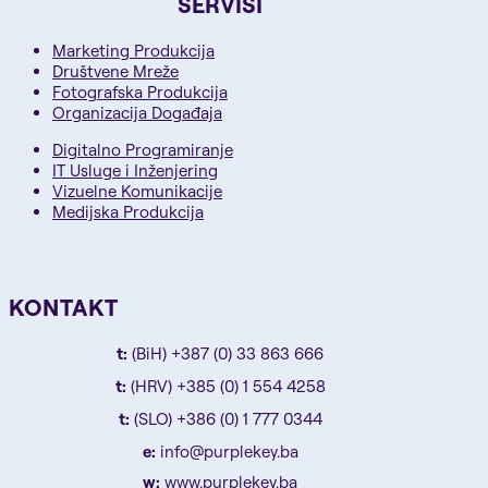
SERVISI
Marketing Produkcija
Društvene Mreže
Fotografska Produkcija
Organizacija Događaja
Digitalno Programiranje
IT Usluge i Inženjering
Vizuelne Komunikacije
Medijska Produkcija
KONTAKT
t:
(BiH) +387 (0) 33 863 666
t:
(HRV) +385 (0) 1 554 4258
t:
(SLO) +386 (0) 1 777 0344
e:
info@purplekey.ba
w:
www.purplekey.ba