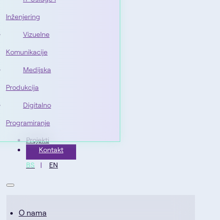
Inženjering
Vizuelne
Komunikacije
Medijska
Produkcija
Digitalno
Programiranje
Projekti
Kontakt
BS
EN
O nama