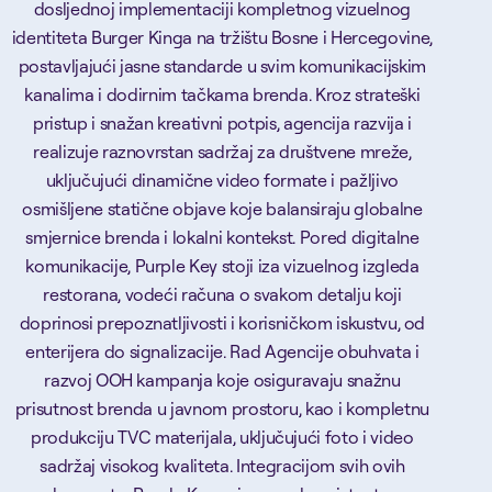
dosljednoj implementaciji kompletnog vizuelnog
identiteta Burger Kinga na tržištu Bosne i Hercegovine,
postavljajući jasne standarde u svim komunikacijskim
kanalima i dodirnim tačkama brenda. Kroz strateški
pristup i snažan kreativni potpis, agencija razvija i
realizuje raznovrstan sadržaj za društvene mreže,
uključujući dinamične video formate i pažljivo
osmišljene statične objave koje balansiraju globalne
smjernice brenda i lokalni kontekst. Pored digitalne
komunikacije, Purple Key stoji iza vizuelnog izgleda
restorana, vodeći računa o svakom detalju koji
doprinosi prepoznatljivosti i korisničkom iskustvu, od
enterijera do signalizacije. Rad Agencije obuhvata i
razvoj OOH kampanja koje osiguravaju snažnu
prisutnost brenda u javnom prostoru, kao i kompletnu
produkciju TVC materijala, uključujući foto i video
sadržaj visokog kvaliteta. Integracijom svih ovih