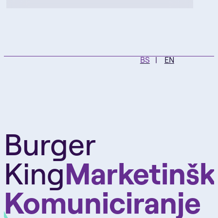
BS
EN
Burger
King
Marketinšk
Komuniciranje