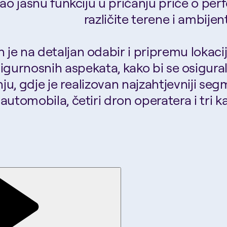
ao jasnu funkciju u pričanju priče o per
različite terene i ambijen
je na detaljan odabir i pripremu lokacija
sigurnosnih aspekata, kako bi se osigural
dinju, gdje je realizovan najzahtjevniji 
utomobila, četiri dron operatera i tri k