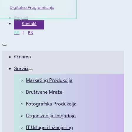
Digitalno Programiranje
Projekti
Kontakt
BS
EN
O nama
Servisi
Marketing Produkcija
Društvene Mreže
Fotografska Produkcija
Organizacija Događaja
IT Usluge i Inženjering