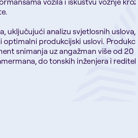
formansama vozila i iskustvu vožnje kroz
te.
, uključujući analizu svjetlosnih uslova,
i optimalni produkcijski uslovi. Produkci
segment snimanja uz angažman više od 20
amermana, do tonskih inženjera i reditelj