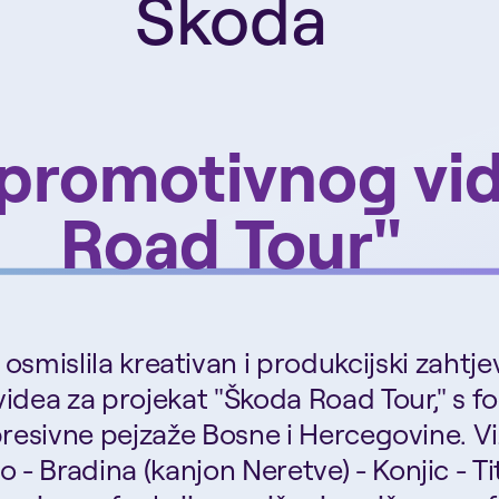
Škoda
 promotivnog vi
Road Tour"
 osmislila kreativan i produkcijski zahtj
dea za projekat "Škoda Road Tour," s fo
esivne pejzaže Bosne i Hercegovine. Viz
- Bradina (kanjon Neretve) - Konjic - Tit