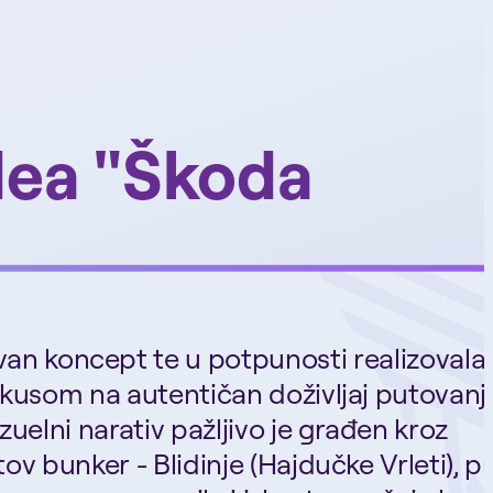
dea "Škoda
evan koncept te u potpunosti realizovala
kusom na autentičan doživljaj putovanj
uelni narativ pažljivo je građen kroz
ov bunker - Blidinje (Hajdučke Vrleti), pr