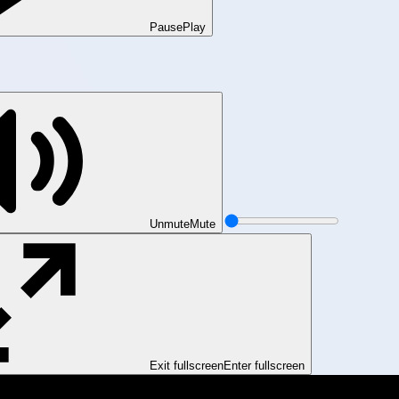
Pause
Play
Unmute
Mute
Exit fullscreen
Enter fullscreen