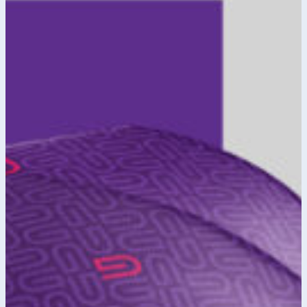
Naš pristup i
metodologija
Kroz pažljivo osmišljen proces
brandinga, definisali smo ključne
elemente identiteta od logotipa,
tipografije i kolor palete, do
vizuelnog jezika koji reflektuje