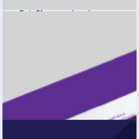
Gate21 omogućava jasnu
diferencijaciju na tržištu i
profesionalnu prezentaciju na
svim dodirnim tačkama sa
publikom.