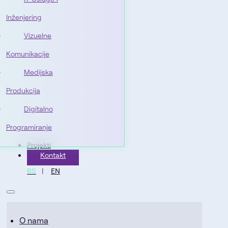
Inženjering
Vizuelne
Komunikacije
Medijska
Produkcija
Digitalno
Programiranje
Projekti
Kontakt
BS
EN
O nama