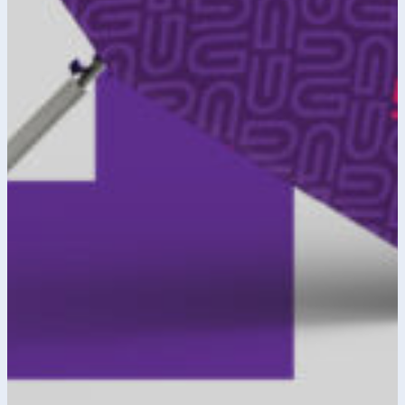
dokumentaciju, promotivne
vizuale i druge popratne elemente
neophodne za profesionalnu
komunikaciju. Svaki segment
dizajna usklađen je sa web
rješenjem kako bi se osigurala
vizuelna konzistentnost i snažan,
jedinstven nastup brenda.
Rezultat je zaokružen i strateški
osmišljen vizuelni sistem koji