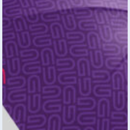
njihovu poziciju u industriji. Fokus
je bio na stvaranju modernog,
prepoznatljivog i skalabilnog
identiteta koji jednako dobro
funkcioniše u digitalnom i print
okruženju.
Pored osnovnog identiteta,
razvijen je i kompletan set
korporativnih materijala,
uključujući poslovnu