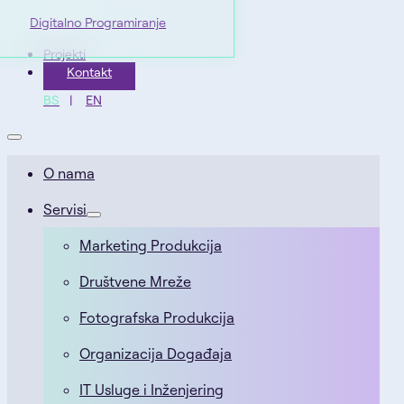
Digitalno Programiranje
Projekti
Kontakt
BS
EN
O nama
Servisi
Marketing Produkcija
Društvene Mreže
Fotografska Produkcija
Organizacija Događaja
IT Usluge i Inženjering