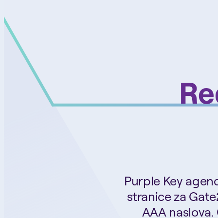
Re
Purple Key agenci
stranice za Gate2
AAA naslova. C