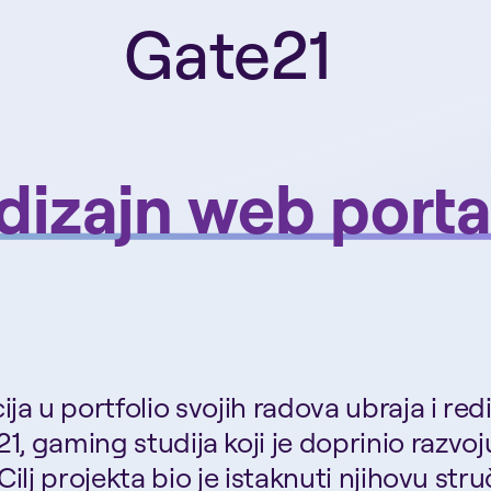
Gate21
dizajn web porta
ja u portfolio svojih radova ubraja i re
1, gaming studija koji je doprinio razvoj
ilj projekta bio je istaknuti njihovu stru