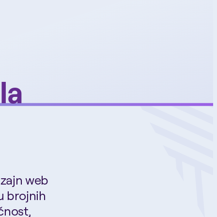
la
dizajn web
u brojnih
čnost,