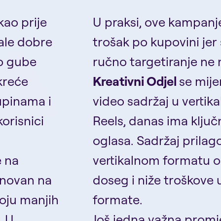
kao prije
U praksi, ove kampanje
ale dobre
trošak po kupovini jer 
ko gube
ručno targetiranje ne
kreće
Kreativni Odjel
se mije
upinama i
video sadržaj u verti
orisnici
Reels, danas ima ključn
oglasa. Sadržaj prila
e na
vertikalnom formatu ob
snovan na
doseg i niže troškove 
roju manjih
formate.
. U
Još jedna važna prom