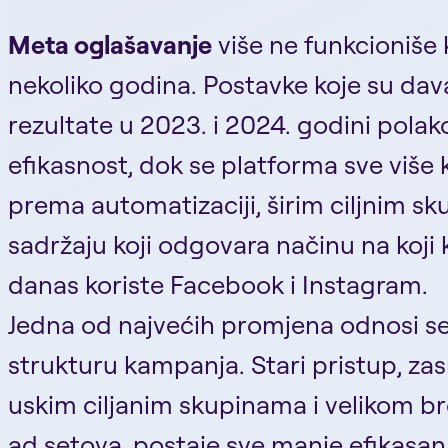
Meta oglašavanje
više ne funkcioniše 
nekoliko godina. Postavke koje su dav
rezultate u 2023. i 2024. godini pola
efikasnost, dok se platforma sve više 
prema automatizaciji, širim ciljnim sk
sadržaju koji odgovara načinu na koji k
danas koriste Facebook i Instagram.
Jedna od najvećih promjena odnosi s
strukturu kampanja. Stari pristup, za
uskim ciljanim skupinama i velikom b
ad setova, postaje sve manje efikasan