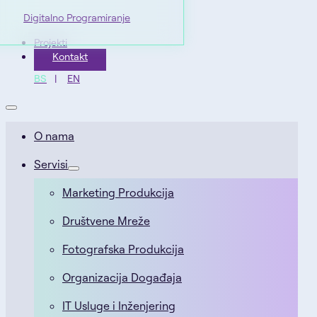
Digitalno Programiranje
Projekti
Kontakt
BS
EN
O nama
Servisi
Marketing Produkcija
Društvene Mreže
Fotografska Produkcija
Organizacija Događaja
IT Usluge i Inženjering