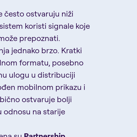
 često ostvaruju niži
sistem koristi signale koje
 može prepoznati.
nja jednako brzo. Kratki
kalnom formatu, posebno
u ulogu u distribuciji
gođen mobilnom prikazu i
ično ostvaruje bolji
u odnosu na starije
jena su
Partnership