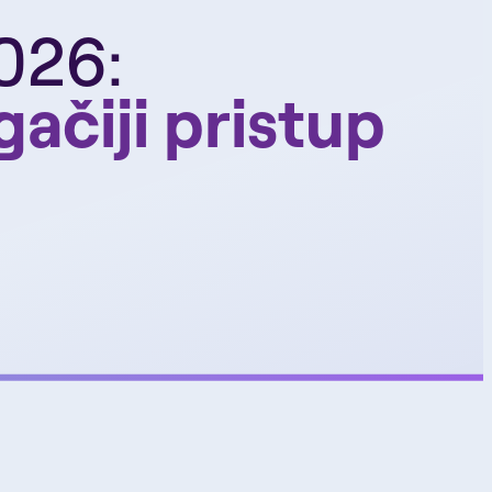
026:
ačiji pristup