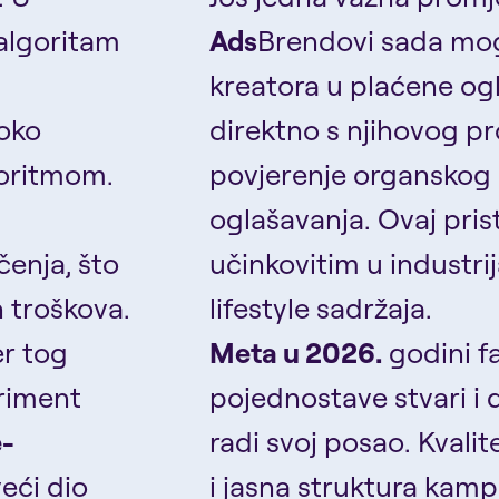
algoritam
Ads
Brendovi sada mog
kreatora u plaćene ogl
roko
direktno s njihovog pro
goritmom.
povjerenje organskog 
oglašavanja. Ovaj pri
čenja, što
učinkovitim u industr
h troškova.
lifestyle sadržaja.
er tog
Meta u 2026.
godini fa
riment
pojednostave stvari i 
e-
radi svoj posao. Kvalit
eći dio
i jasna struktura kamp