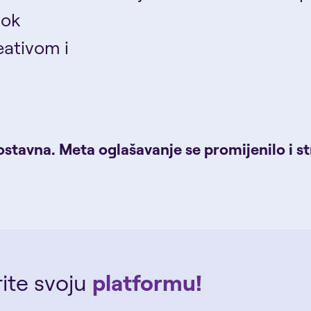
dok
eativom i
stavna. Meta oglašavanje se promijenilo i st
rite svoju
platformu!