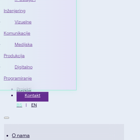
Inženjering
Vizuelne
Komunikacije
Medijska
Produkcija
Digitalno
Programiranje
Projekti
Kontakt
BS
EN
O nama